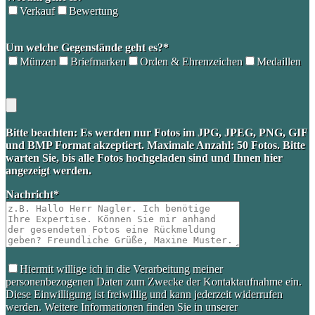
Verkauf
Bewertung
Please
Um welche Gegenstände geht es?*
leave
this
Münzen
Briefmarken
Orden & Ehrenzeichen
Medaillen
field
empty.
Bitte beachten: Es werden nur Fotos im JPG, JPEG, PNG, GIF
und BMP Format akzeptiert. Maximale Anzahl: 50 Fotos. Bitte
warten Sie, bis alle Fotos hochgeladen sind und Ihnen hier
angezeigt werden.
Nachricht*
Hiermit willige ich in die Verarbeitung meiner
personenbezogenen Daten zum Zwecke der Kontaktaufnahme ein.
Diese Einwilligung ist freiwillig und kann jederzeit widerrufen
werden. Weitere Informationen finden Sie in unserer