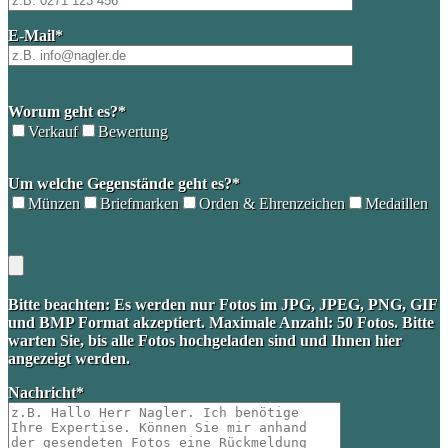
E-Mail*
Worum geht es?*
Verkauf
Bewertung
Please
Um welche Gegenstände geht es?*
leave
this
Münzen
Briefmarken
Orden & Ehrenzeichen
Medaillen
field
empty.
Bitte beachten: Es werden nur Fotos im JPG, JPEG, PNG, GIF
und BMP Format akzeptiert. Maximale Anzahl: 50 Fotos. Bitte
warten Sie, bis alle Fotos hochgeladen sind und Ihnen hier
angezeigt werden.
Nachricht*