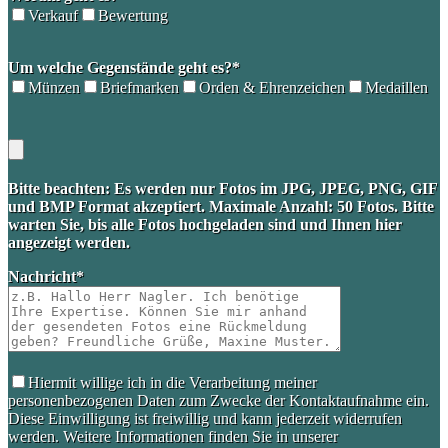
Verkauf
Bewertung
Please
Um welche Gegenstände geht es?*
leave
this
Münzen
Briefmarken
Orden & Ehrenzeichen
Medaillen
field
empty.
Bitte beachten: Es werden nur Fotos im JPG, JPEG, PNG, GIF
und BMP Format akzeptiert. Maximale Anzahl: 50 Fotos. Bitte
warten Sie, bis alle Fotos hochgeladen sind und Ihnen hier
angezeigt werden.
Nachricht*
Hiermit willige ich in die Verarbeitung meiner
personenbezogenen Daten zum Zwecke der Kontaktaufnahme ein.
Diese Einwilligung ist freiwillig und kann jederzeit widerrufen
werden. Weitere Informationen finden Sie in unserer