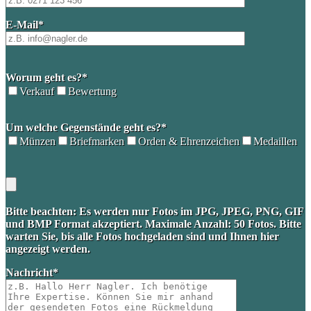
E-Mail*
Worum geht es?*
Verkauf
Bewertung
Please
Um welche Gegenstände geht es?*
leave
this
Münzen
Briefmarken
Orden & Ehrenzeichen
Medaillen
field
empty.
Bitte beachten: Es werden nur Fotos im JPG, JPEG, PNG, GIF
und BMP Format akzeptiert. Maximale Anzahl: 50 Fotos. Bitte
warten Sie, bis alle Fotos hochgeladen sind und Ihnen hier
angezeigt werden.
Nachricht*