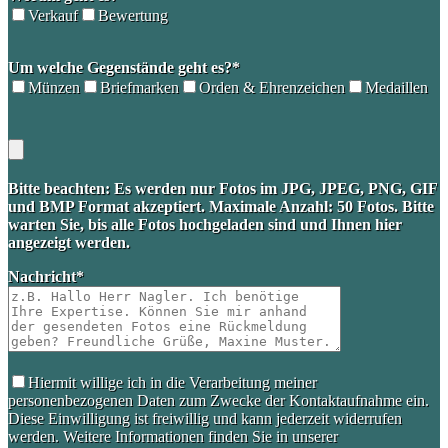
Verkauf
Bewertung
Please
Um welche Gegenstände geht es?*
leave
this
Münzen
Briefmarken
Orden & Ehrenzeichen
Medaillen
field
empty.
Bitte beachten: Es werden nur Fotos im JPG, JPEG, PNG, GIF
und BMP Format akzeptiert. Maximale Anzahl: 50 Fotos. Bitte
warten Sie, bis alle Fotos hochgeladen sind und Ihnen hier
angezeigt werden.
Nachricht*
Hiermit willige ich in die Verarbeitung meiner
personenbezogenen Daten zum Zwecke der Kontaktaufnahme ein.
Diese Einwilligung ist freiwillig und kann jederzeit widerrufen
werden. Weitere Informationen finden Sie in unserer