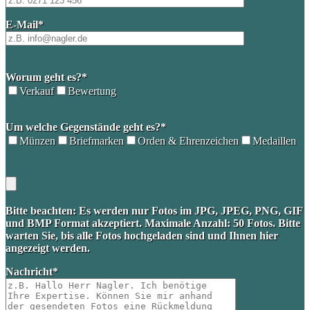
E-Mail*
Worum geht es?*
Verkauf
Bewertung
Please
Um welche Gegenstände geht es?*
leave
this
Münzen
Briefmarken
Orden & Ehrenzeichen
Medaillen
field
empty.
Bitte beachten: Es werden nur Fotos im JPG, JPEG, PNG, GIF
und BMP Format akzeptiert. Maximale Anzahl: 50 Fotos. Bitte
warten Sie, bis alle Fotos hochgeladen sind und Ihnen hier
angezeigt werden.
Nachricht*